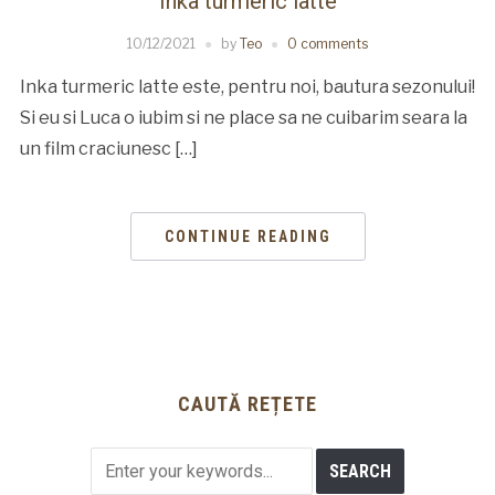
Inka turmeric latte
10/12/2021
by
Teo
0 comments
Inka turmeric latte este, pentru noi, bautura sezonului!
Si eu si Luca o iubim si ne place sa ne cuibarim seara la
un film craciunesc […]
CONTINUE READING
CAUTĂ REȚETE