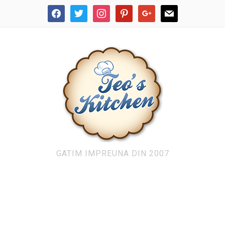
facebook
twitter
instagram
pinterest
google
mail
GATIM IMPREUNA DIN 2007