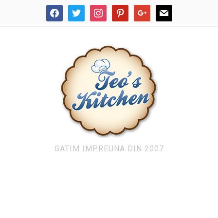
facebook
twitter
instagram
pinterest
google
mail
GATIM IMPREUNA DIN 2007