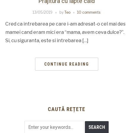
Prajitura cu lapte cald
13/05/2019
by
Teo
10 comments
Cred ca intrebarea pe care i-am adresat-o cel mai des
mamei cand eram mici era “mama, avem ceva dulce?”.
Si, cu siguranta, este si intrebarea […]
CONTINUE READING
CAUTĂ REȚETE