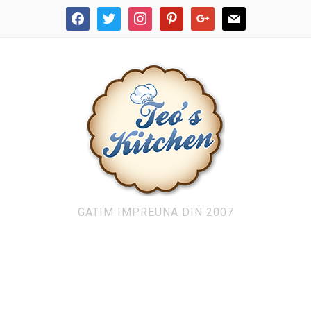
facebook
twitter
instagram
pinterest
google
mail
GATIM IMPREUNA DIN 2007