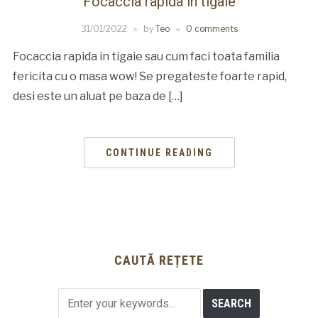
Focaccia rapida in tigaie
31/01/2022
by
Teo
0 comments
Focaccia rapida in tigaie sau cum faci toata familia
fericita cu o masa wow! Se pregateste foarte rapid,
desi este un aluat pe baza de […]
CONTINUE READING
CAUTĂ REȚETE