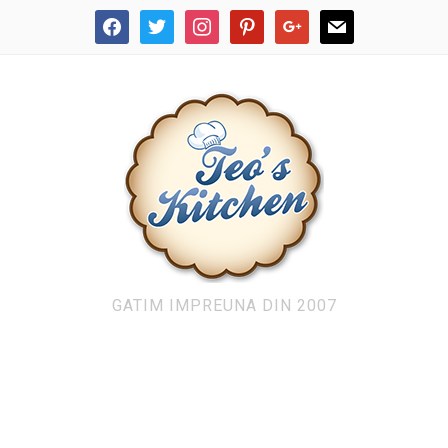
facebook
twitter
instagram
pinterest
google
mail
GATIM IMPREUNA DIN 2007