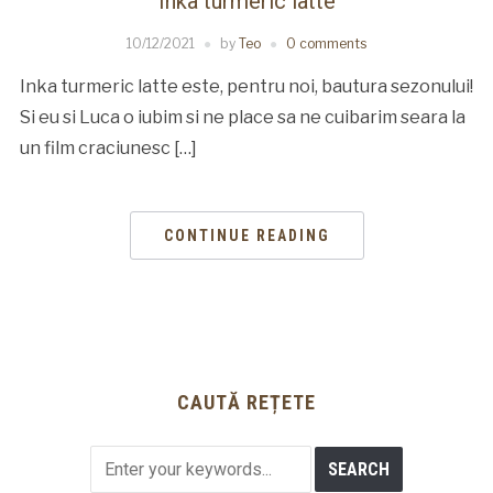
Inka turmeric latte
10/12/2021
by
Teo
0 comments
Inka turmeric latte este, pentru noi, bautura sezonului!
Si eu si Luca o iubim si ne place sa ne cuibarim seara la
un film craciunesc […]
CONTINUE READING
CAUTĂ REȚETE