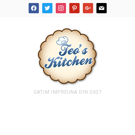
facebook
twitter
instagram
pinterest
google
mail
GATIM IMPREUNA DIN 2007