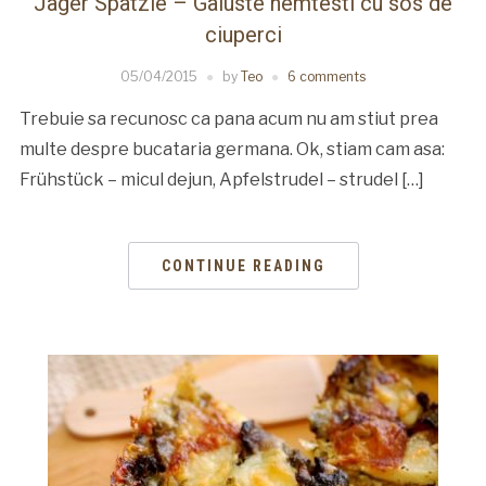
Jäger Spätzle – Galuste nemtesti cu sos de
ciuperci
05/04/2015
by
Teo
6 comments
Trebuie sa recunosc ca pana acum nu am stiut prea
multe despre bucataria germana. Ok, stiam cam asa:
Frühstück – micul dejun, Apfelstrudel – strudel […]
CONTINUE READING