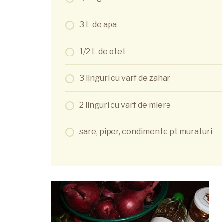
3 L de apa
1/2 L de otet
3 linguri cu varf de zahar
2 linguri cu varf de miere
sare, piper, condimente pt muraturi