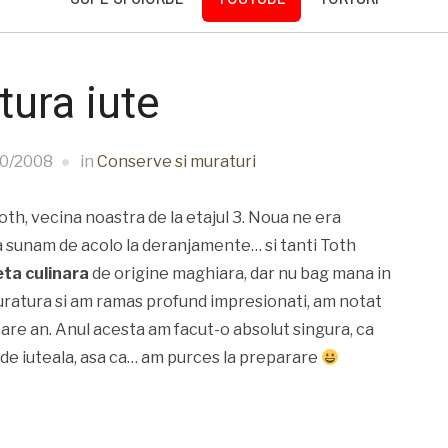
ura iute
10/2008
in
Conserve si muraturi
th, vecina noastra de la etajul 3. Noua ne era
a sunam de acolo la deranjamente… si tanti Toth
eta culinara
de origine maghiara, dar nu bag mana in
uratura si am ramas profund impresionati, am notat
care an. Anul acesta am facut-o absolut singura, ca
de iuteala, asa ca… am purces la preparare