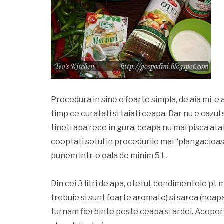
Procedura in sine e foarte simpla, de aia mi-e a
timp ce curatati si taiati ceapa. Dar nu e cazul
tineti apa rece in gura, ceapa nu mai pisca ata
cooptati sotul in procedurile mai “plangacioase”
punem intr-o oala de minim 5 L.
Din cei 3 litri de apa, otetul, condimentele pt
trebuie si sunt foarte aromate) si sarea (neap
turnam fierbinte peste ceapa si ardei. Acoper