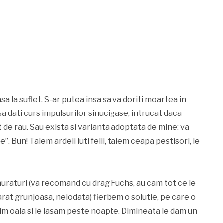
sa la suflet. S-ar putea insa sa va doriti moartea in
 sa dati curs impulsurilor sinucigase, intrucat daca
t de rau. Sau exista si varianta adoptata de mine: va
. Bun! Taiem ardeii iuti felii, taiem ceapa pestisori, le
 muraturi (va recomand cu drag Fuchs, au cam tot ce le
arat grunjoasa, neiodata) fierbem o solutie, pe care o
im oala si le lasam peste noapte. Dimineata le dam un