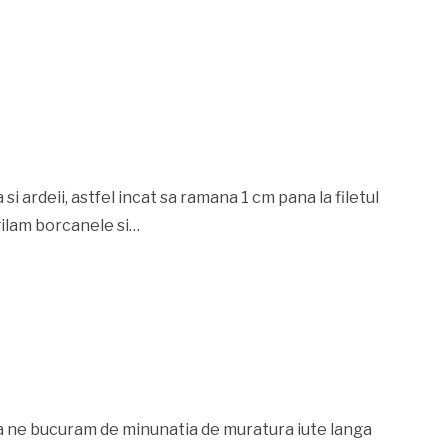
i ardeii, astfel incat sa ramana 1 cm pana la filetul
gilam borcanele si…
a ne bucuram de minunatia de muratura iute langa