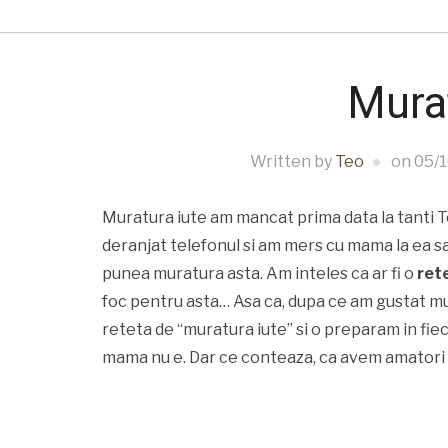
Murat
Written by
Teo
on
05/
Muratura iute am mancat prima data la tanti To
deranjat telefonul si am mers cu mama la ea s
punea muratura asta. Am inteles ca ar fi o
ret
foc pentru asta… Asa ca, dupa ce am gustat m
reteta de “muratura iute” si o preparam in fie
mama nu e. Dar ce conteaza, ca avem amatori 